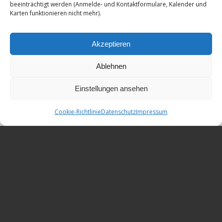
beeinträchtigt werden (Anmelde- und Kontaktformulare, Kalender und
Kontakt
Karten funktionieren nicht mehr).
Akzeptieren
ADTV Tanzschule Konvalin
Mühldorfer Str. 14
Ablehnen
84503 Altötting
Einstellungen ansehen
Cookie-Richtlinie
Datenschutz
Impressum
info@tanzschule-konvalin.de
08671 / 88 43 87 3
Mitglied im