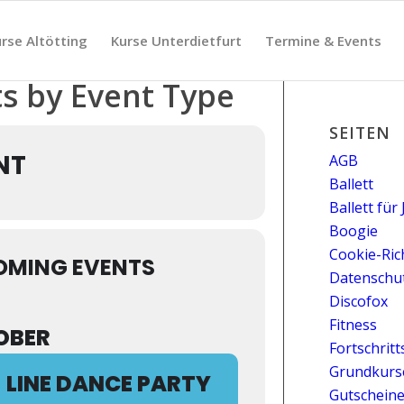
rse Altötting
Kurse Unterdietfurt
Termine & Events
s by Event Type
SEITEN
NT
AGB
Ballett
Ballett für
Boogie
Cookie-Rich
OMING EVENTS
Datenschu
Discofox
Fitness
OBER
Fortschrit
Grundkurs
LINE DANCE PARTY
Gutschein