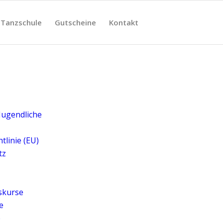
Tanzschule
Gutscheine
Kontakt
 Jugendliche
tlinie (EU)
tz
tskurse
e
e