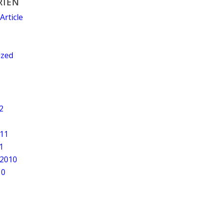
RIEN
Article
ized
2
011
1
2010
10