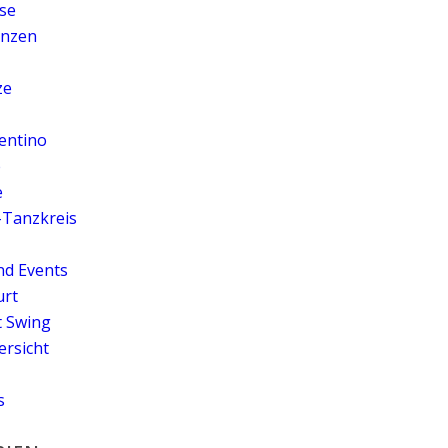
se
anzen
ze
entino
e
e
-Tanzkreis
nd Events
urt
t Swing
rsicht
s