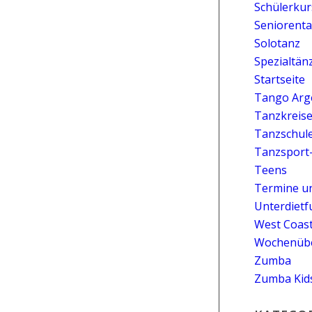
Schülerkur
Seniorent
Solotanz
Spezialtän
Startseite
Tango Arg
Tanzkreis
Tanzschul
Tanzsport
Teens
Termine u
Unterdietf
West Coas
Wochenübe
Zumba
Zumba Kid