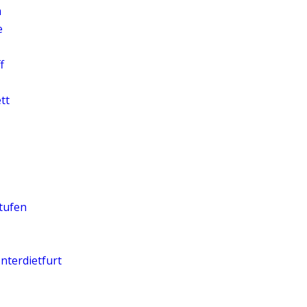
m
e
f
tt
tufen
nterdietfurt